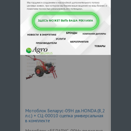
работ: боронование, междурядная
обработка, пахота почв, междурядной
обработки картофеля, кошения трав,
для транспортирования грузов,
стационарных работ с приводом от
вала отбора
Мотоблок Беларус-09Н дв.HONDA (8,2
л.с.) + СЦ-00010 сцепка универсальная
в комплекте
Мотоблок «БЕЛАРУС-09Н» подходит