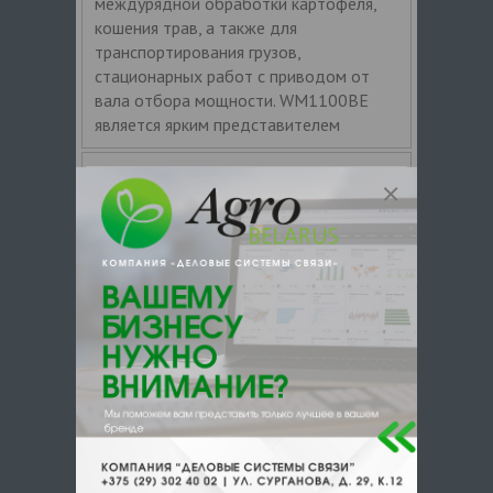
междурядной обработки картофеля,
кошения трав, а также для
транспортирования грузов,
стационарных работ с приводом от
вала отбора мощности. WM1100BE
является ярким представителем
Мотоблок Weima WM 1100BE (тюнинг)
Современный мотоблок предназначен
для выполнения широкого спектра