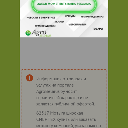
Информация о товарах и
услугах на портале
AgroBelarus.by носит
справочный характер и не
является публичной офертой.
62317 Мотыга широкая
СИБРТЕХ купить или заказать
можно у компаний, указанных на