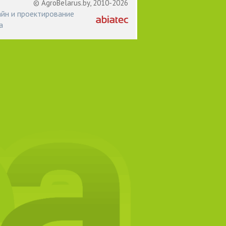
© AgroBelarus.by, 2010-2026
йн и проектирование
а