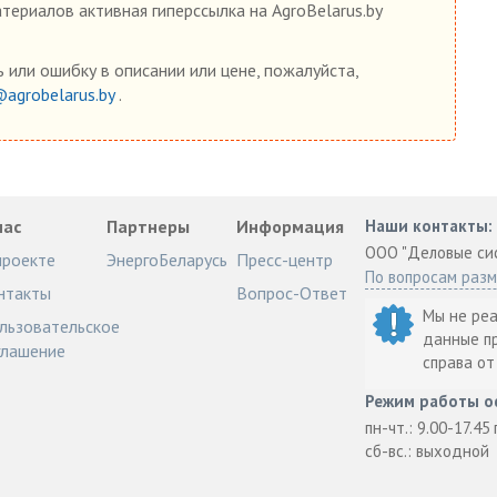
ериалов активная гиперссылка на AgroBelarus.by
 или ошибку в описании или цене, пожалуйста,
@agrobelarus.by
.
нас
Партнеры
Информация
Наши контакты:
ООО "Деловые си
проекте
ЭнергоБеларусь
Пресс-центр
По вопросам раз
нтакты
Вопрос-Ответ
Мы не ре
льзовательское
данные п
глашение
справа о
Режим работы о
пн-чт.: 9.00-17.45
сб-вс.: выходной