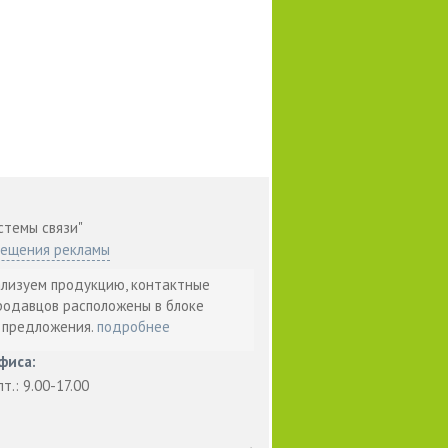
стемы связи"
мещения рекламы
ализуем продукцию, контактные
родавцов расположены в блоке
т предложения.
подробнее
фиса:
пт.: 9.00-17.00