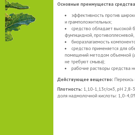
Основные преимущества средства
эффективность против широко
и грамположительных;
средство обладает высокой б
фунгицидной, противоплесневой,
биоразлагаемость компонентов
средство применяется для об
помещений методом объемной (а
не требуют смыва);
рабочие растворы средства 
Действующее вещество:
Перекись 
Плотность:
1,10-1,13г/см3, рН 2,8-
доля надмолочной кислоты: 1,0-4,0