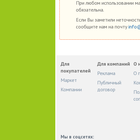
При любом использовании мат
обязательна.
Если Вы заметили неточность
сообщите нам на почту
info
Для
Для компаний
О 
покупателей
Реклама
О 
Маркет
Публичный
Ко
Компании
договор
По
со
Мы в соцсетях: