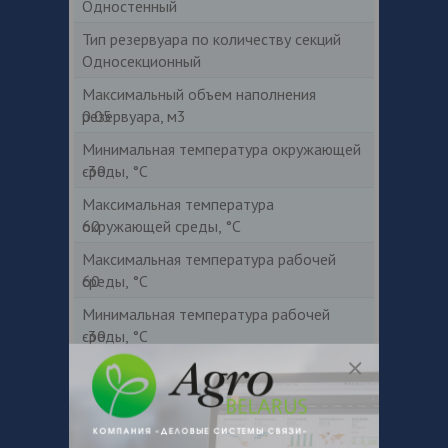
Одностенный
Тип резервуара по количеству секций
Односекционный
Максимальный объем наполнения
резервуара, м3
0.05
Минимальная температура окружающей
среды, °С
-30
Максимальная температура
окружающей среды, °С
60
Максимальная температура рабочей
среды, °С
60
Минимальная температура рабочей
среды, °С
-30
Объем, л
50
ВxШxД, мм
280x380x590