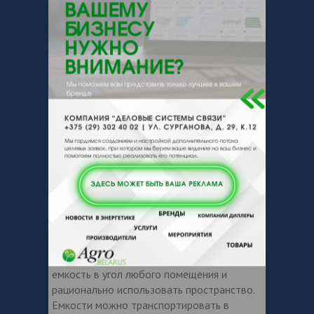
∅ горловины, мм
120
Форма
Прямоугольная
Наземная
Тип эксплуатации
эксплуатация
Температурный
режим
-30°C до +60°C
эксплуатации
Материал
Полиэтилен
изготовления
Идеальное решение для небольших
помещений и площадок. Прямоугольная
форма емкости позволяет установить
емкость в угол любого помещения и
рационально использовать пространство.
Емкости можно транспортировать в