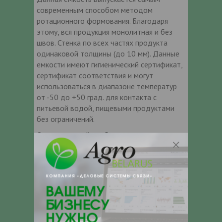
современным способом методом
ротационного формования. Благодаря
этому, вся продукция монолитная и без
швов. Стенка по всех частях продукта
одинаковой толщины (до 10 мм). Данные
емкости имеют гигиенический сертификат,
сертификат соответствия и могут
использоваться в диапазоне температур
от -50 до +50 град. для контакта с
питьевой водой, пищевыми продуктами
без ограничений.
Отличительной особенностью всех
емкостей является то, что они не
растрескиваются в зимнее время при
замерзании в них воды. В производстве
используются только высококачественное
сырье от известных мировых
производителей. Пластиковые баки могут
длительное время эксплуатироваться на
открытых площадках без навеса в