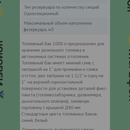
Тип резервуара по количеству секций
Односекционный
Максимальный объем наполнения
резервуара, м3
1
Топливный бак 1000 л предназначен для
хранения дизельного топлива в
автономных системах отопления.
Топливный бак имеет нижний слив с
заглушкой на 1" для промывки и слива
отстоя; две заглушки на 1 1/2" и одну на
1"- на верхней горизонтальной
поверхности для установки деталей фикс-
пакета (топливозаборника, уровнемера,
дыхательного клапана); заливную
горловину с крышкой Д90 мм.
Стандартные цвета топливных баков:
синий, белый.
Данная емкость выпускается самым