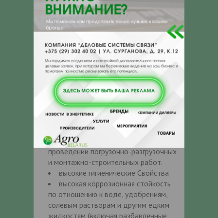
различных климатических зонах (в течение
пяти лет не наблюдается изменения
механических характеристик материала
под воздействием солнечной радиации).
Если пластиковые емкости защитить
навесом или эксплуатировать в закрытом
помещении, то сроки эксплуатации при
условии бережного обращения, могут
достигать десятков лет.
Преимуществами пластиковых баков по
сравнению со стальными являются:
малая масса, легкость в
проведении погрузочно-разгрузочных
и монтажно-строительных работ.
высокие гигиенические Свойства
высокая коррозионная стойкость
по отношению к воде, удобрениям,
солевым растворам и другим едким
жидкостям (включая разбавленные,