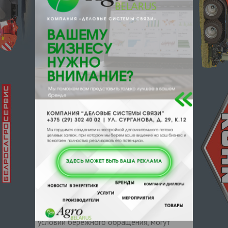
от -50 до +50 град. для контакта с
питьевой водой, пищевыми продуктами
без ограничений.
Отличительной особенностью всех
емкостей является то, что они не
растрескиваются в зимнее время при
замерзании в них воды. В производстве
используются только высококачественное
сырье от известных мировых
производителей. Пластиковые баки могут
длительное время эксплуатироваться на
открытых площадках без навеса в
различных климатических зонах (в течение
пяти лет не наблюдается изменения
механических характеристик материала
под воздействием солнечной радиации).
Если пластиковые емкости защитить
навесом или эксплуатировать в закрытом
помещении, то сроки эксплуатации при
условии бережного обращения, могут