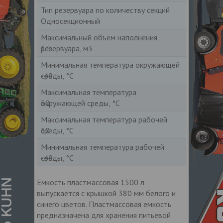
Тип резервуара по количеству секций
Односекционный
Максимальный объем наполнения
резервуара, м3
1.5
Минимальная температура окружающей
среды, °С
-40
Максимальная температура
окружающей среды, °С
50
Максимальная температура рабочей
среды, °С
50
Минимальная температура рабочей
среды, °С
-40
Емкость пластмассовая 1500 л
выпускается с крышкой 380 мм белого и
синего цветов. Пластмассовая емкость
предназначена для хранения питьевой