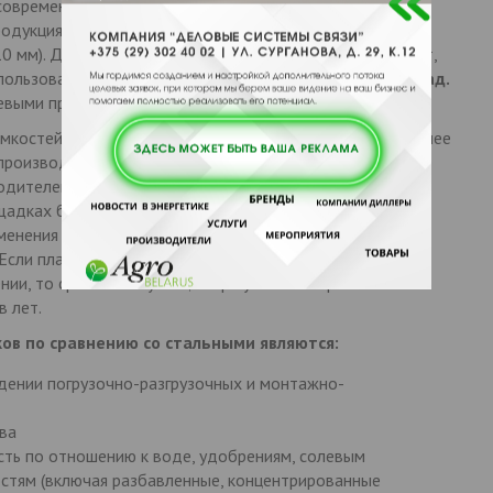
 современным способом методом ротационного
одукция монолитная и без швов. Стенка по всех частях
0 мм). Данные емкости
имеют гигиенический сертификат,
пользоваться в диапазоне температур от
-50 до +50 град.
евыми продуктами без ограничений.
костей является то, что они
не растрескиваются в зимнее
 производстве используются только высококачественное
одителей.
Пластиковые баки
могут длительное время
адках без навеса в различных климатических зонах (в
зменения механических характеристик материала под
 Если пластиковые емкости защитить навесом или
ии, то сроки эксплуатации при условии бережного
в лет.
в по сравнению со стальными являются:
едении погрузочно-разгрузочных и монтажно-
ва
сть по отношению к воде, удобрениям, солевым
стям (включая разбавленные, концентрированные