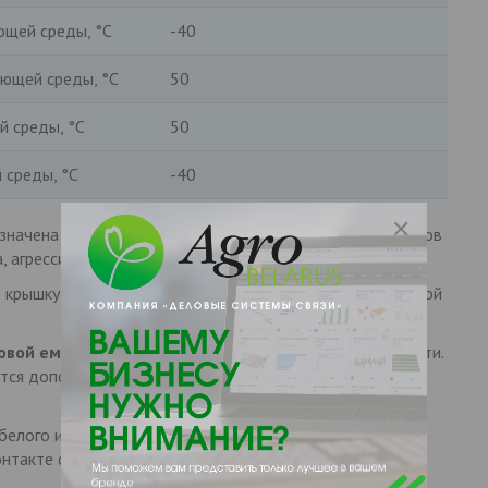
щей среды, °С
-40
ющей среды, °С
50
й среды, °С
50
 среды, °С
-40
значена для хранения питьевой воды, пищевых продуктов
, агрессивных сред (по согласованию).
 крышку возможна установка сетчатого фильтра заливной
овой емкости
нанесена условная шкала объема жидкости.
тся дополнительно входы и выходы диаметром от 1/2"
белого и синего цветов. Емкости синего цвета
нтакте с питьевой водой.