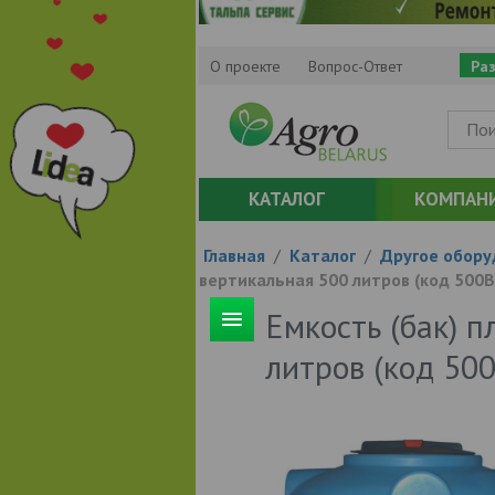
О проекте
Вопрос-Ответ
Ра
КАТАЛОГ
КОМПАН
Главная
/
Каталог
/
Другое обору
вертикальная 500 литров (код 500
Емкость (бак) 
литров (код 50