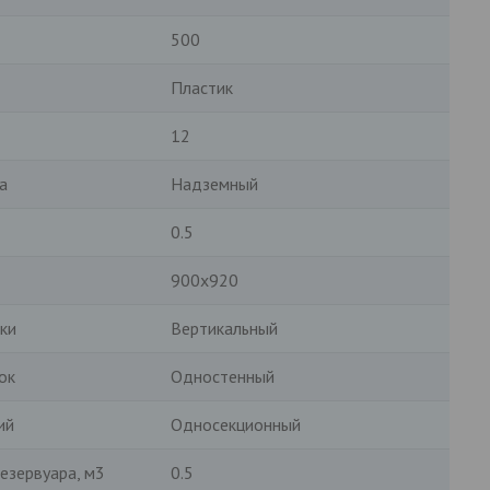
500
Пластик
12
а
Надземный
0.5
900х920
ки
Вертикальный
ок
Одностенный
ий
Односекционный
езервуара, м3
0.5