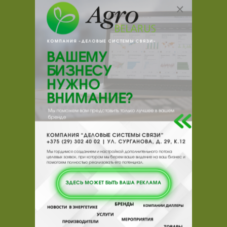
Стандартный цвет: синий.
Предназначена для хранения питьевой
воды, пищевых продуктов, засолки
овощей и т.д. Может использоваться для
хранения воды в бане (до+50) и в
качестве купели.
Снабжена крышкой Д1800 мм со
штуцером с внутренней трубной резьбой
2".
Контакты продавца
Оставьте электронный заказ с помощью
кнопки "Заказать" и мы подберем для
Вас подходящую компанию
поставщика.