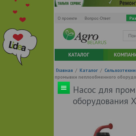
О проекте
Вопрос-Ответ
Ра
КАТАЛОГ
КОМПАН
Главная
/
Каталог
/
Сельхозтехни
промывки nеплообменного оборудо
Насос для пром
оборудования 