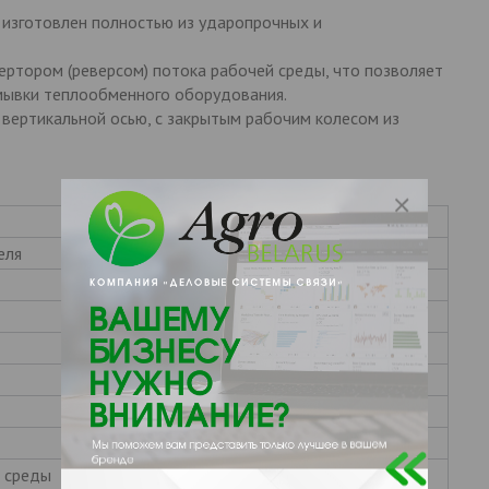
изготовлен полностью из ударопрочных и
ртором (реверсом) потока рабочей среды, что позволяет
мывки теплообменного оборудования.
 вертикальной осью, с закрытым рабочим колесом из
Ед. измерения
Значение для модели
еля
В
220
Гц
50
бар
2
м
20
л/час
5400
дюйм
1/2’’
л
24
 среды
С
50