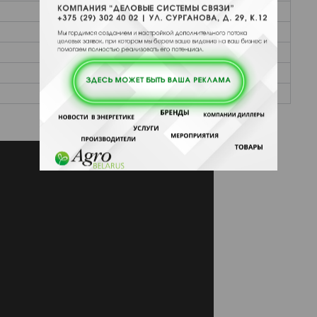
-
автоматический
м
2х2,5
кг
10,5
ip54
мм
630х400х400