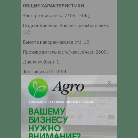
ОБЩИЕ ХАРАКТЕРИСТИКИ.
Электродвигатель: 230V - 50Гц;
Подсоединение, Внешняя резьба(дюйм):
1/2;
Высота напора(макс.м.в.ст.): 10;
Производительность(макс.л/час): 2600;
Давление(бар): 1;
Тип защиты IP: IP54;
Длина шлангов(м): 5;
Объем бака(л): 10
Максимальная температура(С): 50;
Наличие реверса: +;
Вес(кг): 7,2;
Габаритный размер(мм): 460х300х300.