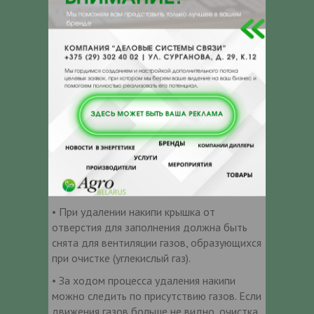
ИНСТРУКЦИЯ ПО ПРИМЕНЕНИЮ
• Приготовить раствор для удаления
отложений, используя реагенты торговой
марки SteelTex®, согласно необходимой
концентрации, в объеме до половины
бака.
• Подсоединить шланги к входному/
выходному отверстию теплообменника,
который необходимо очистить от накипи.
• Подсоединить насос для удаления
накипи к сети питания 220В переменного
тока.
• При удалении накипи крышка от
отверстия для заполнения должна быть
снята для вентиляции газов, образующихся
при очистке (углекислый газ).
• За ходом процесса удаления накипи
можно следить по присутствию газов. Если
движения газов больше не видно, очистка