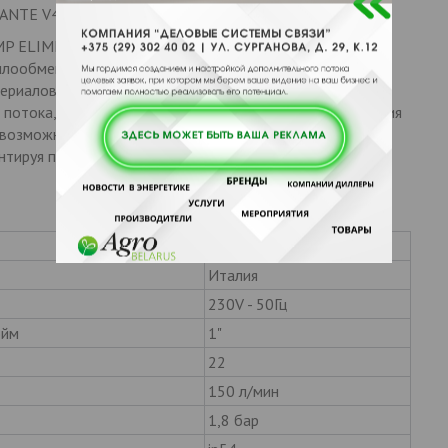
ANTE V4V
MP ELIMINATE® 190 V4V предназначена для очистки
лообменников котлов. Изготовлена полностью из
териалов. Все насосы линейки PUMP ELIMINATE®
потока, что значительно ускоряет процесс обслуживания
 возможность проводить тщательную очистку
тируя полное удаление отложений, даже в ситуациях,
Pipal® Chemicals
Италия
230V - 50Гц
юйм
1"
22
150 л/мин
1,8 бар