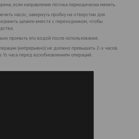
орена, если направление потока периодически менять.
ючить насос, завернуть пробку на отверстии для
оединить шланги вместе с переходником, чтобы
дства.
льно промыть его водой после использования.
ерации (непрерывно) не должно превышать 2-х часов.
 ½ часа перед возобновлением операций.