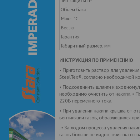
Тип защиты IP
Объем бака
Макс. °C
Вес, кг
Гарантия
Габаритный размер, мм
ИНСТРУКЦИЯ ПО ПРИМЕНЕНИЮ
• Приготовить раствор для удаления
SteelTex®, согласно необходимой ко
• Подсоединить шланги к входному
необходимо очистить от накипи. • П
220В переменного тока.
• При удалении накипи крышка от от
вентиляции газов, образующихся при 
. • За ходом процесса удаления нак
газов больше не видно, очистка от н