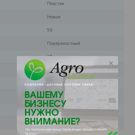
Пластик
Новое
50
Поверхностный
18
100
Для системы отопления
Вертикальная
с
9
1