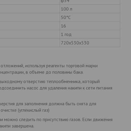
ip54
100 л
50°C
16
1 год
720х530х530
 отложений, используя реагенты торговой марки
нцентрации, в объеме до половины бака.
/выходному отверстию теплообменника, который
одсоединить насос для удаления накипи к сети питания
верстия для заполнения должна быть снята для
очистке (углекислый газ)
ипи можно следить по присутствию газов. Если движения
акипи завершена.