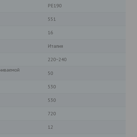
PE190
551
16
Италия
220~240
чиваемой
50
530
530
720
12