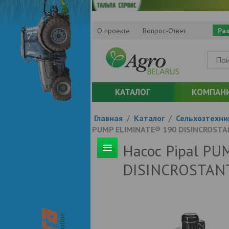
О проекте
Вопрос-Ответ
Ра
КАТАЛОГ
КОМПАН
Главная
/
Каталог
/
Сельхозтехни
PUMP ELIMINATE® 190 DISINCROSTA
Насос Pipal P
DISINCROSTAN