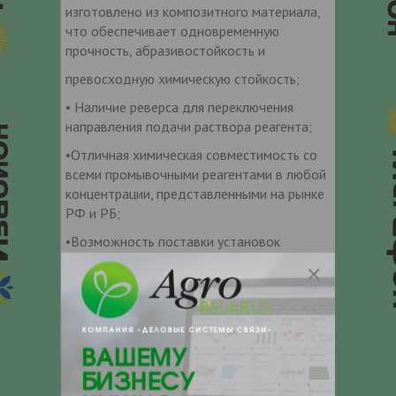
изготовлено из композитного материала,
что обеспечивает одновременную
прочность, абразивостойкость и
превосходную химическую стойкость;
• Наличие реверса для переключения
направления подачи раствора реагента;
•Отличная химическая совместимость со
всеми промывочными реагентами в любой
концентрации, представленными на рынке
РФ и РБ;
•Возможность поставки установок
«АкваProf» в комплекте с реагентами
серии «АкваSmart», полностью
совместимых друг с другом.
Технические характеристики
: