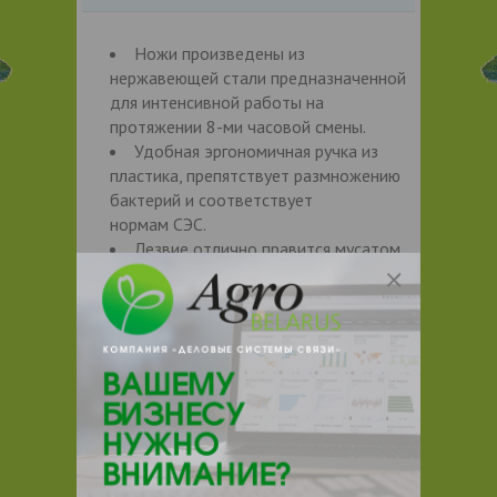
Ножи произведены из
нержавеющей стали предназначенной
для интенсивной работы на
протяжении 8-ми часовой смены.
Удобная эргономичная ручка из
пластика, препятствует размножению
бактерий и соответствует
нормам СЭС.
Лезвие отлично правится мусатом.
Не требует частой заточки на камне,
это увеличивает срок службы ножа и
экономит время на его обслуживание.
Контакты продавца
Оставьте электронный заказ с помощью
кнопки "Заказать" и мы подберем для
Вас подходящую компанию