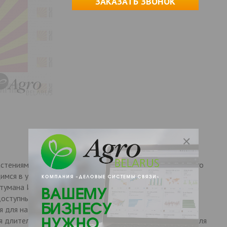
ЗАКАЗАТЬ ЗВОНОК
тениями Баллон из качественного пластика, устойчивого
имся в удобрениях Регулируемая мощность напора: от
тумана Изогнутый наконечник телескопической штанги-
оступных мест Ребристая поверхность ручки
я для надежного захвата даже влажными руками
я длительного распыления Предохранительный клапан для