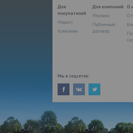
Для
Для компаний
О 
покупателей
Реклама
О 
Маркет
Публичный
Ко
Компании
договор
По
со
Мы в соцсетях: