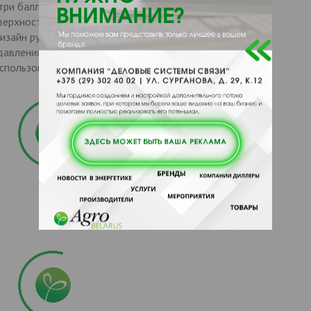
три баллона Широкое основание для устойчивого
верхности Широкая горловина для удобного заполнения
айн рукоятки насоса и выступы для ног в основании
 давления жидкости Плечевой ремень для комфортной
использования