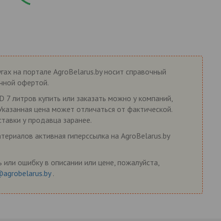
гах на портале AgroBelarus.by носит справочный
ичной офертой.
7 литров купить или заказать можно у компаний,
 Указанная цена может отличаться от фактической.
ставки у продавца заранее.
ериалов активная гиперссылка на AgroBelarus.by
 или ошибку в описании или цене, пожалуйста,
@agrobelarus.by
.