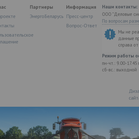
нас
Партнеры
Информация
Наши контакты:
ООО "Деловые си
проекте
ЭнергоБеларусь
Пресс-центр
По вопросам раз
нтакты
Вопрос-Ответ
Мы не ре
льзовательское
данные п
глашение
справа о
Режим работы о
пн-чт.: 9.00-17.45
сб-вс.: выходной
Диза
сайт