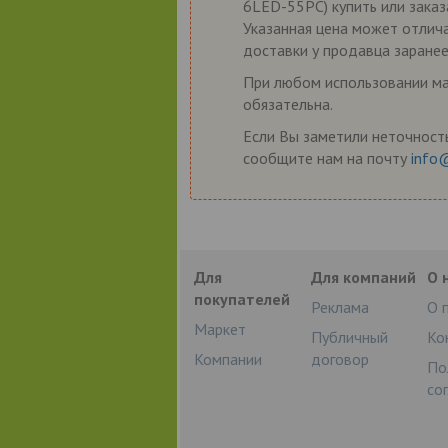
6LED-55PC) купить или заказ
Указанная цена может отлича
доставки у продавца заранее
При любом использовании мат
обязательна.
Если Вы заметили неточность
сообщите нам на почту
info
Для
Для компаний
О 
покупателей
Реклама
О 
Маркет
Публичный
Ко
Компании
договор
По
со