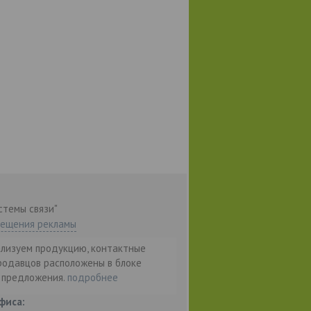
стемы связи"
мещения рекламы
ализуем продукцию, контактные
родавцов расположены в блоке
т предложения.
подробнее
фиса: