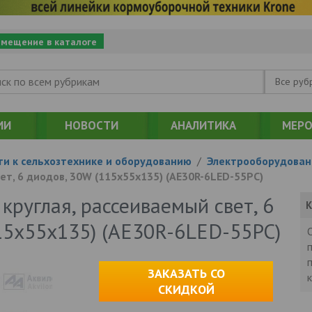
змещение в каталоге
Все руб
ИИ
НОВОСТИ
АНАЛИТИКА
МЕРО
ти к сельхозтехнике и оборудованию
/
Электрооборудован
свет, 6 диодов, 30W (115х55х135) (AE30R-6LED-55PC)
) круглая, рассеиваемый свет, 6
К
15х55х135) (AE30R-6LED-55PC)
ЗАКАЗАТЬ СО
СКИДКОЙ