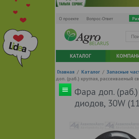
О проекте
Вопрос-Ответ
Ра
КАТАЛОГ
КОМПАН
Главная
/
Каталог
/
Запасные час
доп. (раб.) круглая, рассеиваемый 
Фара доп. (раб.
диодов, 30W (1