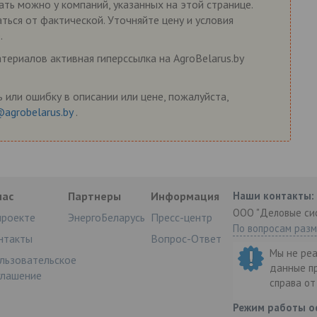
ать можно у компаний, указанных на этой странице.
ться от фактической. Уточняйте цену и условия
.
ериалов активная гиперссылка на AgroBelarus.by
 или ошибку в описании или цене, пожалуйста,
@agrobelarus.by
.
нас
Партнеры
Информация
Наши контакты:
ООО "Деловые си
проекте
ЭнергоБеларусь
Пресс-центр
По вопросам раз
нтакты
Вопрос-Ответ
Мы не ре
льзовательское
данные п
глашение
справа о
Режим работы о