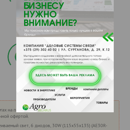
гах на портале AgroBelarus.by носит справочный
ичной офертой.
ссеиваемый свет, 6 диодов, 30W (115х55х135) (AE30R-