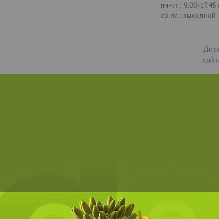
пн-чт.: 9.00-17.45
сб-вс.: выходной
Диза
сайт