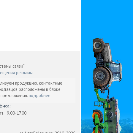
стемы связи"
мещения рекламы
ализуем продукцию, контактные
родавцов расположены в блоке
т предложения.
подробнее
фиса:
пт.: 9.00-17.00