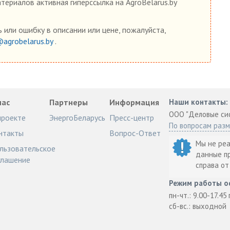
ериалов активная гиперссылка на AgroBelarus.by
 или ошибку в описании или цене, пожалуйста,
@agrobelarus.by
.
нас
Партнеры
Информация
Наши контакты:
ООО "Деловые си
проекте
ЭнергоБеларусь
Пресс-центр
По вопросам раз
нтакты
Вопрос-Ответ
Мы не ре
льзовательское
данные п
глашение
справа о
Режим работы о
пн-чт.: 9.00-17.45
сб-вс.: выходной