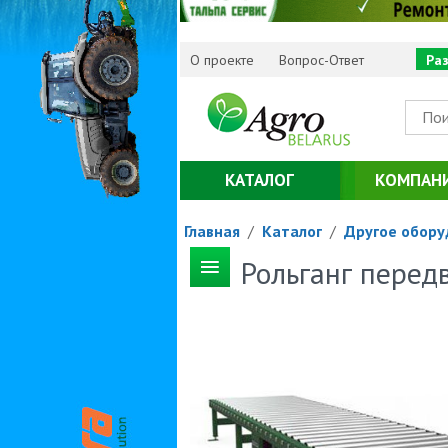
О проекте
Вопрос-Ответ
Ра
КАТАЛОГ
КОМПАН
Главная
/
Каталог
/
Другое обору
Рольганг перед