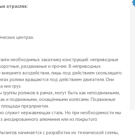
ых отраслях:
ических центрах.
ганги необходимых заказчику конструкций: неприводные
оворотные, раздвижные и прочие. В неприводных
з внешнего воздействия, лишь под действием скользящего
ангах ролики вращаются под действием двигателя. Они
 них груз.
 группы роликов в рамах, могут быть как неподвижными,
 так и подвижными, оснащёнными колёсами. Подвижные
о площади предприятия.
но служит нержавеющая сталь. Но при необходимости мы
из анодированного алюминия или из покрытого
ьгангов начинается с разработки их технической схемы,