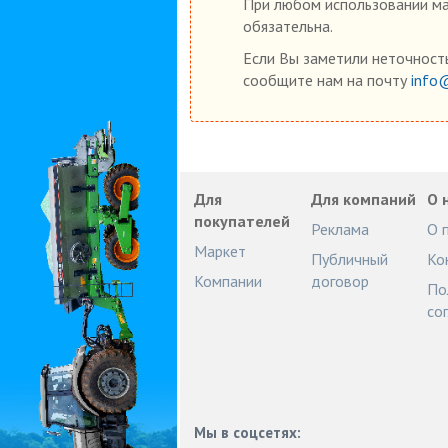
При любом использовании мат
обязательна.
Если Вы заметили неточность
сообщите нам на почту
info
Для
Для компаний
О 
покупателей
Реклама
О 
Маркет
Публичный
Ко
Компании
договор
По
со
Мы в соцсетях: