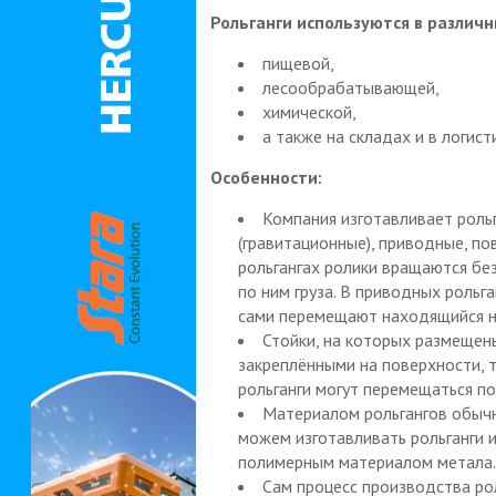
Рольганги используются в различн
пищевой,
лесообрабатывающей,
химической,
а также на складах и в логист
Особенности:
Компания изготавливает роль
(гравитационные), приводные, п
рольгангах ролики вращаются бе
по ним груза. В приводных рольг
сами перемещают находящийся на
Стойки, на которых размещены
закреплёнными на поверхности,
рольганги могут перемещаться п
Материалом рольгангов обыч
можем изготавливать рольганги 
полимерным материалом метала.
Сам процесс производства рол