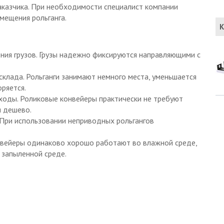
казчика. При необходимости специалист компании
мещения рольганга.
К
ия грузов. Грузы надежно фиксируются направляющими с
клада. Рольганги занимают немного места, уменьшается
оряется.
ходы. Роликовые конвейеры практически не требуют
я дешево.
При использовании неприводных рольгангов
нвейеры одинаково хорошо работают во влажной среде,
 запыленной среде.