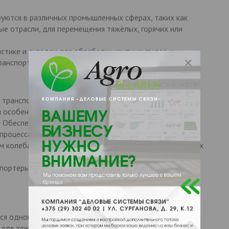
уются в различных промышленных сферах, таких как
ые отрасли, для перемещения тяжёлых, горячих или
стике и складах для обработки крупных грузов и
ранспортировки.
 транспортировать тяжёлые и горячие грузы благодаря
 особенностям.
 Обеспечивают высокую скорость перемещения грузов,
процесса.
м колебаниям: Подходят для работы в условиях высоких
портеры имеют долгий срок службы при правильном
ся одной или двумя цепями.
для тяжёлых грузов, включая горячие и абразивные