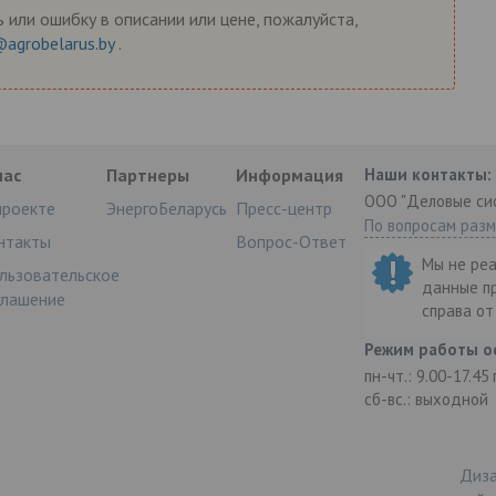
 или ошибку в описании или цене, пожалуйста,
@agrobelarus.by
.
нас
Партнеры
Информация
Наши контакты:
ООО "Деловые си
проекте
ЭнергоБеларусь
Пресс-центр
По вопросам раз
нтакты
Вопрос-Ответ
Мы не ре
льзовательское
данные п
глашение
справа о
Режим работы о
пн-чт.: 9.00-17.45
сб-вс.: выходной
Диза