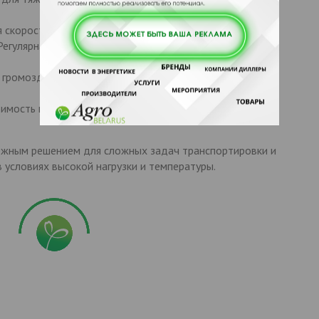
 скорость и эффективность транспортировки.
егулярная смазка цепей из-за большого количества пар
е громоздкие и тяжёлые по сравнению с ленточными
имость приобретения и эксплуатации по сравнению с
ёжным решением для сложных задач транспортировки и
условиях высокой нагрузки и температуры.