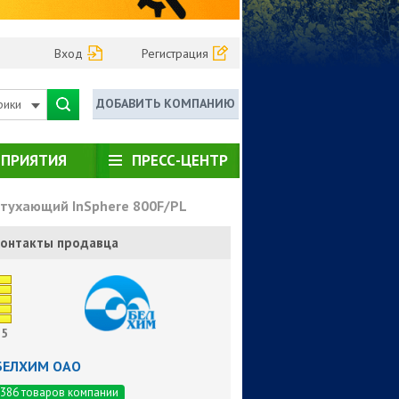
Вход
Регистрация
ДОБАВИТЬ КОМПАНИЮ
рики
ПРИЯТИЯ
ПРЕСС-ЦЕНТР
тухающий InSphere 800F/PL
онтакты продавца
5
БЕЛХИМ ОАО
386 товаров компании