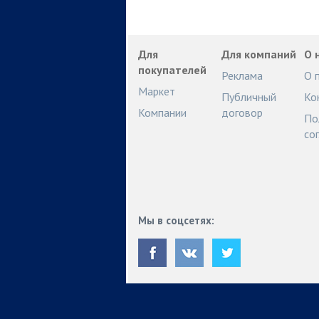
Для
Для компаний
О 
покупателей
Реклама
О 
Маркет
Публичный
Ко
Компании
договор
По
со
Мы в соцсетях: