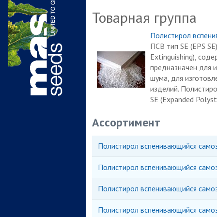
Товарная группа
Полистирол вспени
ПСВ тип SE (ЕРS SE
Extinguishing), со
предназначен для и
шума, для изготовл
изделий. Полистиро
SE (Expanded Polysty
Ассортимент
Полистирол вспенивающийся само
Полистирол вспенивающийся само
Полистирол вспенивающийся само
Полистирол вспенивающийся само