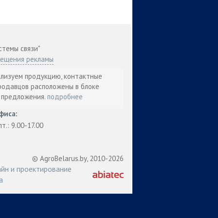
стемы связи"
мещения рекламы
ализуем продукцию, контактные
родавцов расположены в блоке
т предложения.
подробнее
фиса:
пт.: 9.00-17.00
© AgroBelarus.by, 2010-2026
йн и проектирование
а