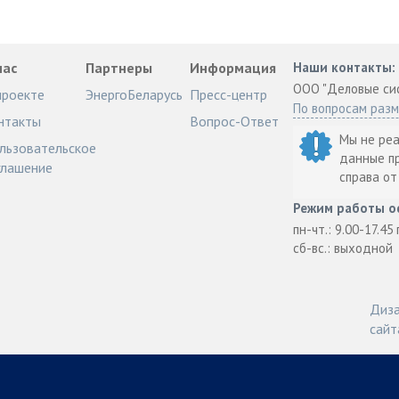
нас
Партнеры
Информация
Наши контакты:
ООО "Деловые си
проекте
ЭнергоБеларусь
Пресс-центр
По вопросам раз
нтакты
Вопрос-Ответ
Мы не ре
льзовательское
данные п
глашение
справа о
Режим работы о
пн-чт.: 9.00-17.45
сб-вс.: выходной
Диза
сайт