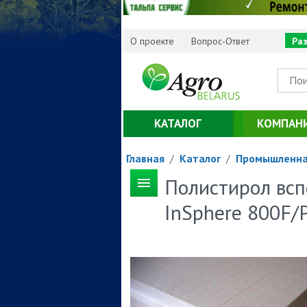
О проекте
Вопрос-Ответ
Ра
КАТАЛОГ
КОМПАН
Главная
/
Каталог
/
Промышленна
Полистирол вс
InSphere 800F/