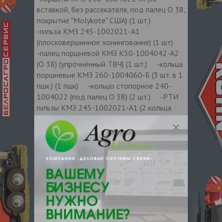
вставкой, без рассекателя, под палец O 38,
покрытие "Molykote" США) (1 шт.)
-гильза КМЗ 245-1002021-А1
(плосковершинное хонингование) (1 шт)
-палец поршневой КМЗ К50-1004042-А2
(O 38) (упрочнённый ТВЧ) (1 шт.) -кольца
поршневые КМЗ 260-1004060-Б (3 шт. в 1
пшк.) (1 пшк) -кольцо стопорное 240-
1004022 (под палец O 38) (2 шт.) -РТИ
гильзы КМЗ 245-1002021-А1 (2 кольца
уплотнительных 50-1002022) (1 компл)
Бренд: КМЗ
Контакты продавца
Оставьте электронный заказ с помощью
кнопки "Заказать" и мы подберем для
Вас подходящую компанию
поставщика.