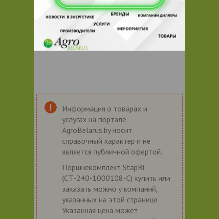
Информация о товарах и
услугах на портале
AgroBelarus.by носит
справочный характер и не
является публичной офертой.
Поршнекомплект StapRi
(СТ-240-1000108-С) купить или
заказать можно у компаний,
указанных на этой странице.
Указанная цена может