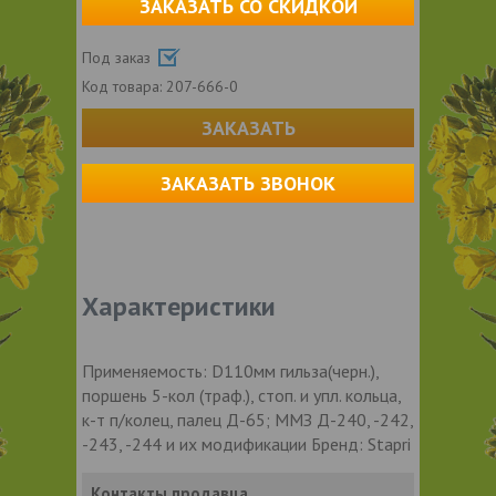
ЗАКАЗАТЬ СО СКИДКОЙ
Под заказ
Код товара:
207-666-0
ЗАКАЗАТЬ
ЗАКАЗАТЬ ЗВОНОК
Характеристики
Применяемость: D110мм гильза(черн.),
поршень 5-кол (траф.), стоп. и упл. кольца,
к-т п/колец, палец Д-65; ММЗ Д-240, -242,
-243, -244 и их модификации Бренд: Stapri
Контакты продавца