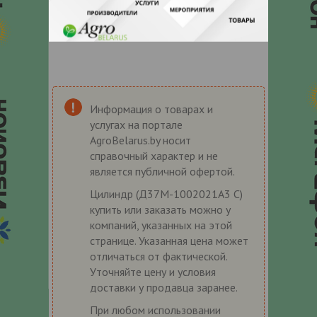
Информация о товарах и
услугах на портале
AgroBelarus.by носит
справочный характер и не
является публичной офертой.
Цилиндр (Д37М-1002021А3 С)
купить или заказать можно у
компаний, указанных на этой
странице. Указанная цена может
отличаться от фактической.
Уточняйте цену и условия
доставки у продавца заранее.
При любом использовании