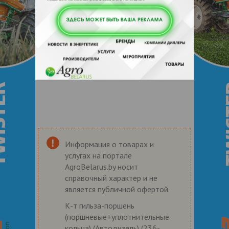
Информация о товарах и
услугах на портале
AgroBelarus.by носит
справочный характер и не
является публичной офертой.
К-т гильза-поршень
(поршневые+уплотнительные
кольца) (Автодизель) (236-