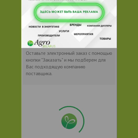
Допустимые фасовки:
10л, 5л, 1л, 0.5л.
Фасовки: 1л, 0.5л отпускаются кратно
коробки. Количество в коробке уточняйте
у менеджера.
Контакты продавца
Оставьте электронный заказ с помощью
кнопки "Заказать" и мы подберем для
Вас подходящую компанию
поставщика.