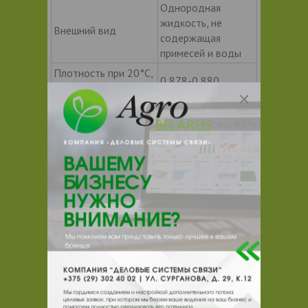
Однородная
жидкость, не
Внешний вид
содержащая
примесей и воды
Плотность при 20°С,
0,878-0,880
г/cм3 , в пределах
Температура
кристаллизации, °С,
— 25.5
не ниже
Соответствует
содержанию
99,2
основного вещества,
%, не менее
Подходит для:
растворения ЛКМ
растворения мастик
обезжиривания поверхностей