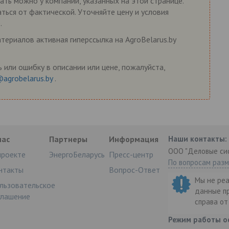
зать можно у компаний, указанных на этой странице.
ться от фактической. Уточняйте цену и условия
.
ериалов активная гиперссылка на AgroBelarus.by
 или ошибку в описании или цене, пожалуйста,
@agrobelarus.by
.
нас
Партнеры
Информация
Наши контакты:
ООО "Деловые си
проекте
ЭнергоБеларусь
Пресс-центр
По вопросам раз
нтакты
Вопрос-Ответ
Мы не ре
льзовательское
данные п
глашение
справа о
Режим работы о