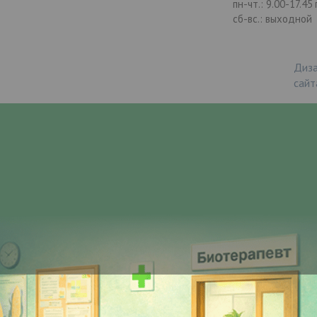
пн-чт.: 9.00-17.45
сб-вс.: выходной
Диза
сайт