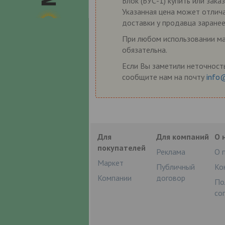
Блок (БУС-1) купить или зака
Указанная цена может отлича
доставки у продавца заранее
При любом использовании мат
обязательна.
Если Вы заметили неточность
сообщите нам на почту
info
Для
Для компаний
О 
покупателей
Реклама
О 
Маркет
Публичный
Ко
Компании
договор
По
со