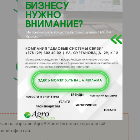
гах на портале AgroBelarus.by носит справочный
ичной офертой.