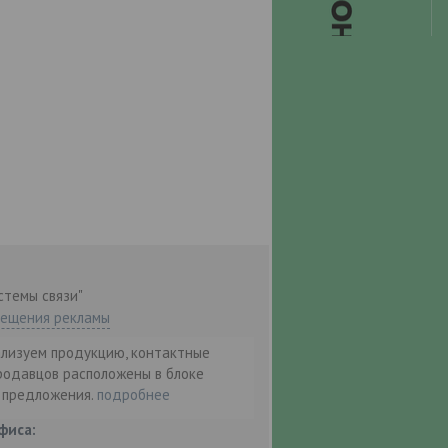
стемы связи"
мещения рекламы
ализуем продукцию, контактные
родавцов расположены в блоке
т предложения.
подробнее
фиса: