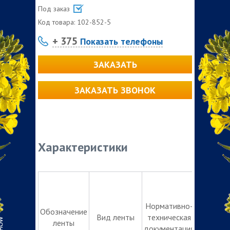
Под заказ
Код товара:
102-852-5
+ 375
Показать телефоны
ЗАКАЗАТЬ
ЗАКАЗАТЬ ЗВОНОК
Характеристики
Техн
Нормативно-
Обозначение
Вид ленты
техническая
ленты
документация