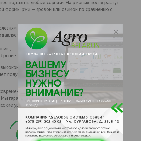
бное подавить любые сорняки. На ржаных полях растут
ой формы ржи — яровой или озимой по сравнению с
олезням и паразитам;
одавляет сорняки.
анию;
брение - улучшает структуру и состояние почвы
 высококачественную яровую рожь, которая является
ет получить высокие урожаи и обеспечить свой бизнес
современных полях, с использованием самых передовых
 Мы гарантируем высокую всхожесть и устойчивость к
ысокие урожаи даже в самых неблагоприятных условиях.