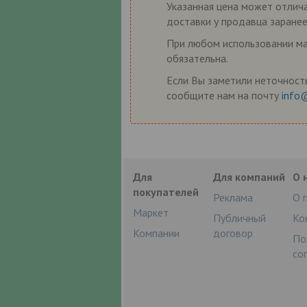
Указанная цена может отлича
доставки у продавца заранее
При любом использовании мат
обязательна.
Если Вы заметили неточность
сообщите нам на почту
info
Для
Для компаний
О 
покупателей
Реклама
О 
Маркет
Публичный
Ко
Компании
договор
По
со