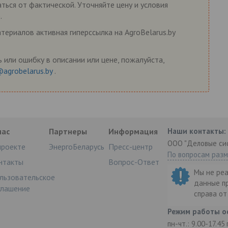
ться от фактической. Уточняйте цену и условия
.
ериалов активная гиперссылка на AgroBelarus.by
 или ошибку в описании или цене, пожалуйста,
@agrobelarus.by
.
нас
Партнеры
Информация
Наши контакты:
ООО "Деловые си
проекте
ЭнергоБеларусь
Пресс-центр
По вопросам раз
нтакты
Вопрос-Ответ
Мы не ре
льзовательское
данные п
глашение
справа о
Режим работы о
пн-чт.: 9.00-17.45