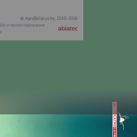
© AgroBelarus.by, 2010-2026
йн и проектирование
а