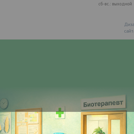
сб-вс.: выходной
Диза
сайт