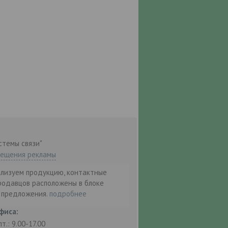
стемы связи"
мещения рекламы
ализуем продукцию, контактные
родавцов расположены в блоке
т предложения.
подробнее
фиса:
пт.: 9.00-17.00