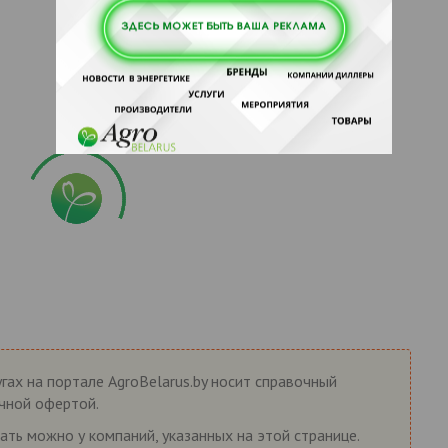
гах на портале AgroBelarus.by носит справочный
ичной офертой.
ать можно у компаний, указанных на этой странице.