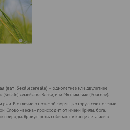
я (лат. Secálecereále)
– однолетнее или двулетнее
 (Secale) семейства Злаки, или Мятликовые (Poaceae).
м ржи. В отличие от озимой формы, которую сеют осенью
ой. Слово «весна» происходит от имени Ярилы, бога,
м природы. Яровую рожь собирают в конце лета или в