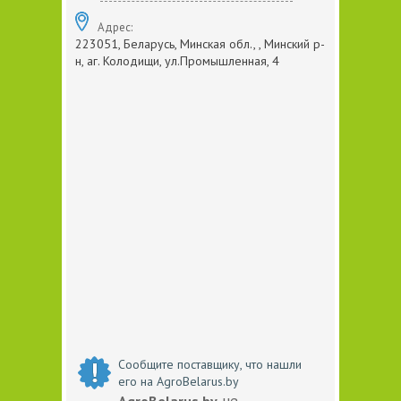
Адрес:
223051, Беларусь, Минская обл., , Минский р-
н, аг. Колодищи, ул.Промышленная, 4
Сообщите поставщику, что нашли
его на AgroBelarus.by
не
AgroBelarus.by