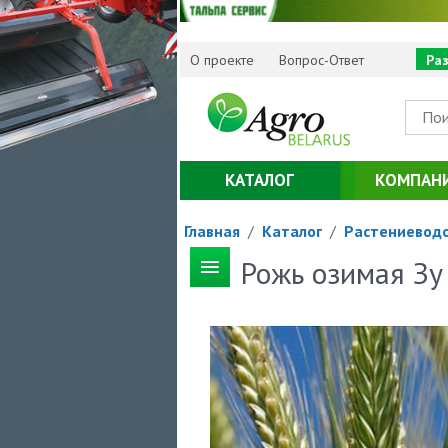
О проекте
Вопрос-Ответ
Ра
КАТАЛОГ
КОМПАН
Главная
/
Каталог
/
Растениевод
Рожь озимая З