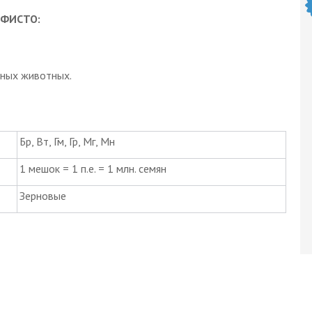
ЕФИСТО:
нных животных.
Бр, Вт, Гм, Гр, Мг, Мн
1 мешок = 1 п.е. = 1 млн. семян
Зерновые