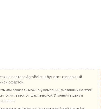
гах на портале AgroBelarus.by носит справочный
ичной офертой.
ть или заказать можно у компаний, указанных на этой
жет отличаться от фактической. Уточняйте цену и
 заранее.
ериалов активная гиперссылка на AgroBelarus.by