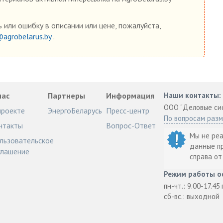
 или ошибку в описании или цене, пожалуйста,
@agrobelarus.by
.
нас
Партнеры
Информация
Наши контакты:
ООО "Деловые си
проекте
ЭнергоБеларусь
Пресс-центр
По вопросам раз
нтакты
Вопрос-Ответ
Мы не ре
льзовательское
данные п
глашение
справа о
Режим работы о
пн-чт.: 9.00-17.45
сб-вс.: выходной