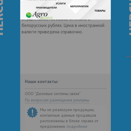
*Все расчеты на территории Беларуси
между гражданами Республики Беларусь
осуществляются исключительно в
белорусских рублях. Цена в иностранной
валюте приведена справочно.
Наши контакты:
ООО "Деловые системы связи"
По вопросам размещения рекламы
Мы не реализуем продукцию,
контактные данные продавцов
расположены в блоке справа от
предложения.
подробнее