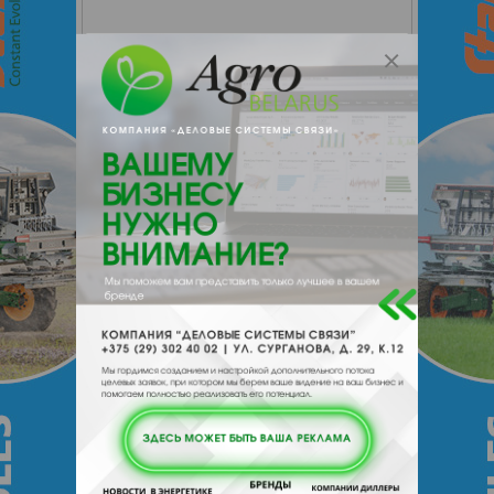
Масло моторное Orlen Oil Platinum
Max Expert C4 5W-30
​Всесезонное синтетическое моторное
масло типа low SAPS высшего качества
(с пониженным содержанием серы,
сульфатной золы и фосфора).
Разработано на основе современной
технологии Complex Protection
Formula, благодаря которой
уменьшает количество