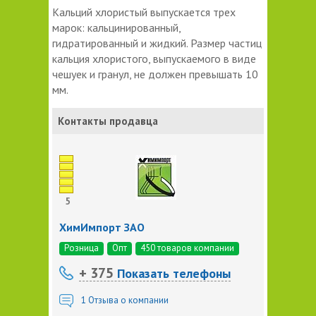
Кальций хлористый выпускается трех
марок: кальцинированный,
гидратированный и жидкий. Размер частиц
кальция хлористого, выпускаемого в виде
чешуек и гранул, не должен превышать 10
мм.
Контакты продавца
5
ХимИмпорт ЗАО
Розница
Опт
450 товаров компании
+ 375
Показать телефоны
1
Отзыва о компании