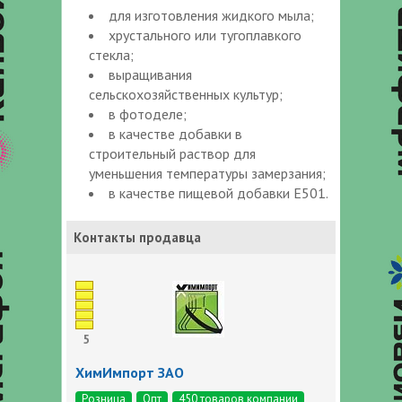
для изготовления жидкого мыла;
хрустального или тугоплавкого
стекла;
выращивания
сельскохозяйственных культур;
в фотоделе;
в качестве добавки в
строительный раствор для
уменьшения температуры замерзания;
в качестве пищевой добавки E501.
Контакты продавца
5
ХимИмпорт ЗАО
Розница
Опт
450 товаров компании