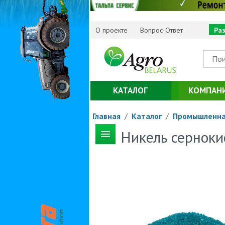
О проекте
Вопрос-Ответ
Ра
КАТАЛОГ
КОМПАН
Главная
/
Каталог
/
Промышленна
Никель серноки