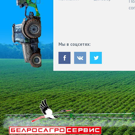
По
со
Мы в соцсетях: