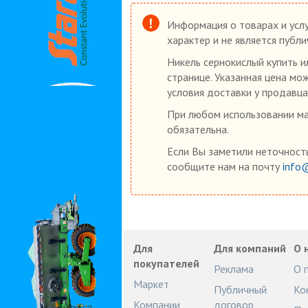
Информация о товарах и услу
характер и не является публ
Никель сернокислый купить и
странице. Указанная цена мо
условия доставки у продавца
При любом использовании мат
обязательна.
Если Вы заметили неточность
сообщите нам на почту
info
Для
Для компаний
О 
покупателей
Реклама
О 
Маркет
Публичный
Ко
Компании
договор