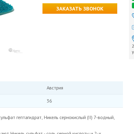
ЗАКАЗАТЬ ЗВОНОК
2
у
Австрия
36
ульфат гептагидрат, Никель сернокислый (II) 7-водный,
ают Никель сульфат - соль серной кислоты и 2-х