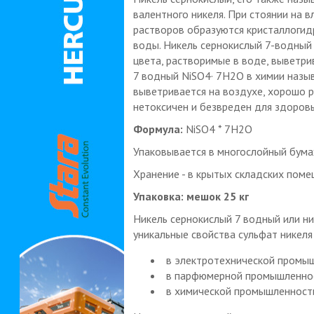
валентного никеля. При стоянии на 
растворов образуются кристаллогид
воды. Никель сернокислый 7-водный 
цвета, растворимые в воде, выветри
7 водный NiSO4· 7H2О в химии назы
выветривается на воздухе, хорошо р
нетоксичен и безвреден для здоровь
Формула:
NiSO4 * 7Н2О
Упаковывается в многослойный бума
Хранение - в крытых складских поме
Упаковка: мешок 25 кг
Никель сернокислый 7 водный или ник
уникальные свойства сульфат никеля 
в электротехнической промы
в парфюмерной промышленно
в химической промышленности,