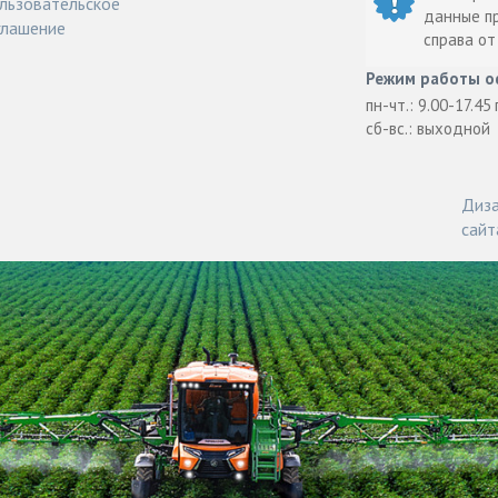
льзовательское
данные п
глашение
справа о
Режим работы о
пн-чт.: 9.00-17.45
сб-вс.: выходной
Диза
сайт