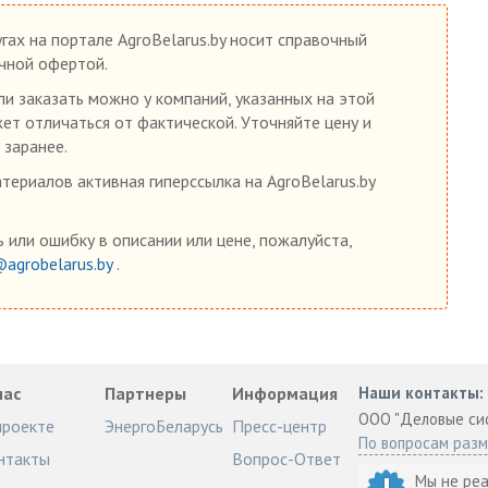
гах на портале AgroBelarus.by носит справочный
ичной офертой.
ли заказать можно у компаний, указанных на этой
жет отличаться от фактической. Уточняйте цену и
 заранее.
ериалов активная гиперссылка на AgroBelarus.by
 или ошибку в описании или цене, пожалуйста,
@agrobelarus.by
.
нас
Партнеры
Информация
Наши контакты:
ООО "Деловые си
проекте
ЭнергоБеларусь
Пресс-центр
По вопросам раз
нтакты
Вопрос-Ответ
Мы не ре