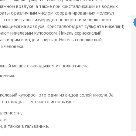
влажном воздухе, а также при кристаллизации из водных
раты с различным числом координированных молекул
- это кристаллы изумрудно-зеленого или бирюзового
вающиеся на воздухе. Кристаллогидрат сульфата никеля(II)
вают никелевым купоросом. Никель сернокислый
астворим в воде и спиртах. Никель сернокислый
я человека.
жный мешок с вкладышем из полиэтилена.
щениях.
елевый купорос - это один из видов солей никеля. За
гептагидрат , его часто используют:
шленности,
сти
 а также в гальванике.