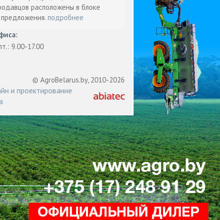
родавцов расположены в блоке
т предложения.
подробнее
фиса:
пт.: 9.00-17.00
© AgroBelarus.by, 2010-2026
йн и проектирование
а