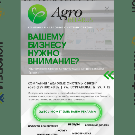
очистителях для удаления накипи и
удаления оксидно-соляных отложений на
основе соляной, фосфорной, серной и
сульфаминовой кислот. Легко
биоразлагаем.
Спирт Гербе С10 c 7
моль окиси этилена
Химическое
Alcohols C10,
название
ethoxylated
Внешний вид
жидкость белого цвета
Страна
ПОЛЬША
происхождения
Контакты продавца
Оставьте электронный заказ с помощью
кнопки "Заказать" и мы подберем для
Вас подходящую компанию