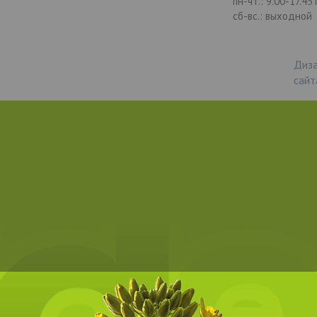
пн-чт.: 9.00-17.45
сб-вс.: выходной
Диза
сайт