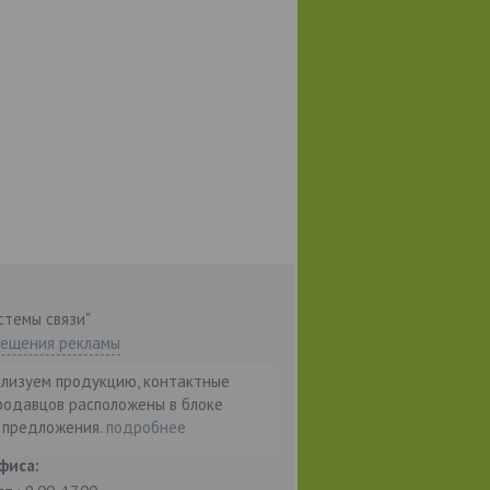
стемы связи"
мещения рекламы
ализуем продукцию, контактные
родавцов расположены в блоке
т предложения.
подробнее
фиса: