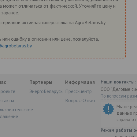
на может отличаться от фактической. Уточняйте цену и
 заранее.
ериалов активная гиперссылка на AgroBelarus.by
 или ошибку в описании или цене, пожалуйста,
@agrobelarus.by
.
нас
Партнеры
Информация
Наши контакты:
ООО "Деловые си
проекте
ЭнергоБеларусь
Пресс-центр
По вопросам раз
нтакты
Вопрос-Ответ
Мы не ре
льзовательское
данные п
глашение
справа о
Режим работы о