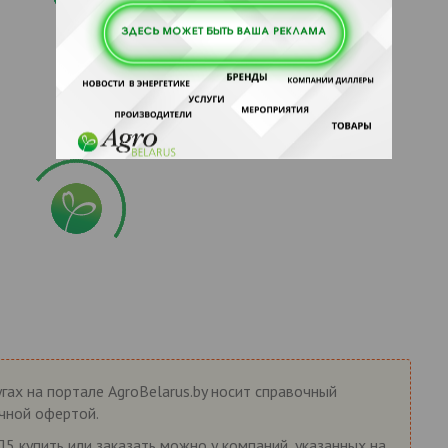
гах на портале AgroBelarus.by носит справочный
ичной офертой.
купить или заказать можно у компаний, указанных на