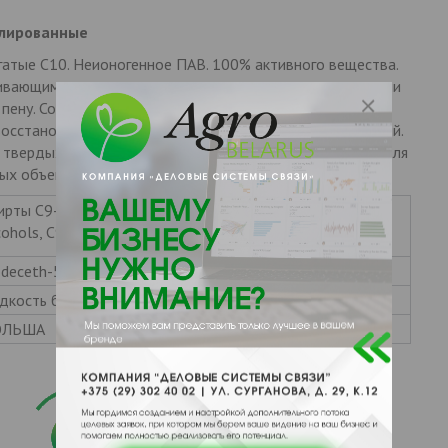
илированные
гатые C10. Неионогенное ПАВ. 100% активного вещества.
чивающими, моющими, эмульгирующими и диспегирующими
 пену. Совместим со всеми видами ПАВ. Может быть
восстановителей и в жесткой воде. Легко биоразлагаемый.
и твердых поверхностей, профессиональных средствах для
х объектов, средствах защиты растений и др.
ирты C9-11, богатые C10 этоксилированные
ohols, C9-11-iso-, C10-rich, ethoxylated
odeceth-5
дкость белого цвета
ОЛЬША