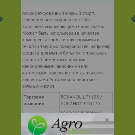
Алкоксилированный жирный спирт.
Неионогенное низкопенное ПАВ с
хорошими смачивающими Свойствами.
Может быть использован в качестве
компонента средств для промывки и
очистки твердых поверхностей, например
средств для мытья бутылок, стиральных
средств. Совместим с другими
неионогенными, анионными или
катионными поверхностно-активными
веществами. Устойчиво к действию
сильных кислот.
Торговое
ROKANOL LP3135 /
название
РОКАНОЛ ЛП3135
Алкоксилированный
жирный спирт
Химическое
Alcohols, C9-11-iso-,
название
C10-rich, ethoxylated