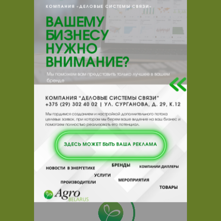
propoxylated
Внешний вид
Мутная жидкость
Страна
ПОЛЬША
происхождения
Контакты продавца
Оставьте электронный заказ с помощью
кнопки "Заказать" и мы подберем для
Вас подходящую компанию
поставщика.