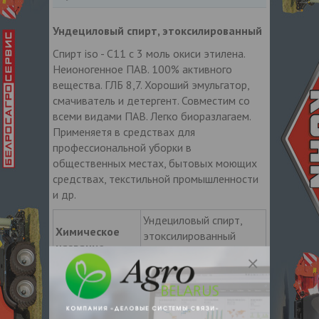
Ундециловый спирт, этоксилированный
Спирт iso - C11 c 3 моль окиси этилена.
Неионогенное ПАВ. 100% активного
вещества. ГЛБ 8,7. Хороший эмульгатор,
смачиватель и детергент. Совместим со
всеми видами ПАВ. Легко биоразлагаем.
Применяетя в средствах для
профессиональной уборки в
общественных местах, бытовых моющих
средствах, текстильной промышленности
и др.
Ундециловый спирт,
Химическое
этоксилированный
название
Undeceth-3
INCI
Undeceth-3
жидкость от
Внешний вид
бесцветного до слегка