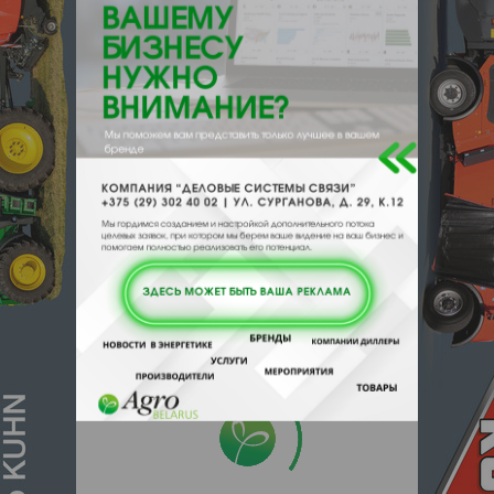
желтого цвета
Страна
ПОЛЬША
происхождения
Контакты продавца
Оставьте электронный заказ с помощью
кнопки "Заказать" и мы подберем для
Вас подходящую компанию
поставщика.