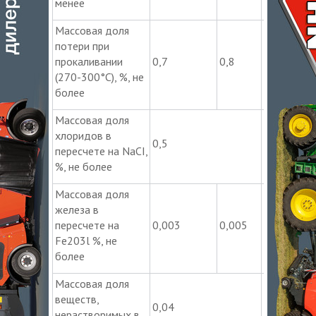
менее
Массовая доля
потери при
прокаливании
0,7
0,8
1,5
(270-300°С), %, не
более
Массовая доля
хлоридов в
0,5
0,8
пересчете на NaCI,
%, не более
Массовая доля
железа в
пересчете на
0,003
0,005
0,008
Fe203l %, не
более
Массовая доля
веществ,
0,04
0,08
нерастворимых в