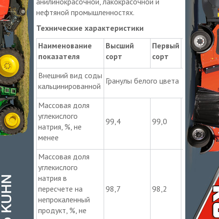
анилинокрасочной, лакокрасочной и
нефтяной промышленностях.
Технические характеристики
Наименование
Высший
Первый
Второй
показателя
сорт
сорт
сорт
Внешний вид соды
Гранулы белого цвета
кальцинированной
Массовая доля
углекислого
99,4
99,0
98,5
натрия, %, не
менее
Массовая доля
углекислого
натрия в
пересчете на
98,7
98,2
97,0
непрокаленный
продукт, %, не