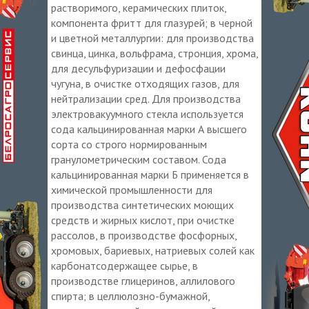
растворимого, керамических плиток,
компонента фритт для глазурей; в черной
и цветной металлургии: для производства
свинца, цинка, вольфрама, стронция, хрома,
для десульфуризации и дефосфации
чугуна, в очистке отходящих газов, для
нейтрализации сред. Для производства
электровакуумного стекла используется
сода кальцинированная марки А высшего
сорта со строго нормированным
гранулометрическим составом. Сода
кальцинированная марки Б применяется в
химической промышленности для
производства синтетических моющих
средств и жирных кислот, при очистке
рассолов, в производстве фосфорных,
хромовых, бариевых, натриевых солей как
карбонатсодержащее сырье, в
производстве глицеринов, аллилового
спирта; в целлюлозно-бумажной,