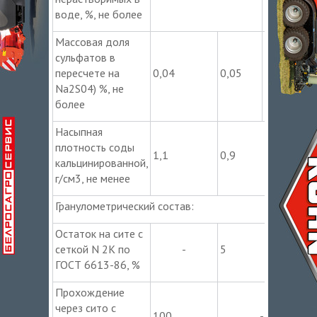
воде, %, не более
Массовая доля
сульфатов в
не
пересчете на
0,04
0,05
норм.
Na2S04) %, не
более
Насыпная
плотность соды
1,1
0,9
кальцинированной,
г/см3, не менее
Гранулометрический состав:
Остаток на сите с
сеткой N 2К по
-
5
ГОСТ 6613-86, %
Прохождение
через сито с
100
-