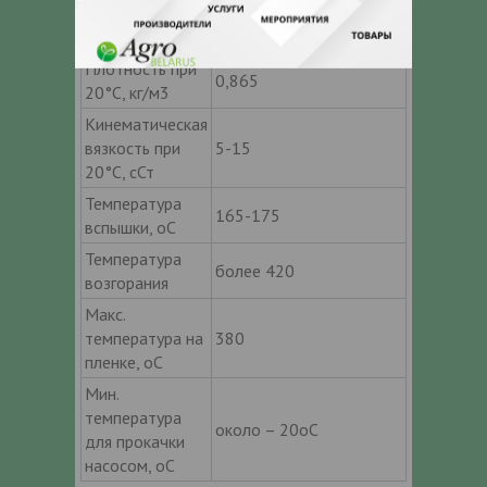
Температура
-45
застывания, оС
Плотность при
0,865
20°C, кг/м3
Кинематическая
вязкость при
5-15
20°C, сСт
Температура
165-175
вспышки, оС
Температура
более 420
возгорания
Макс.
температура на
380
пленке, оС
Мин.
температура
около – 20оС
для прокачки
насосом, оС