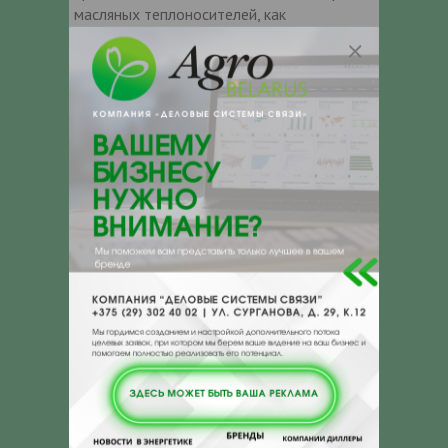
масляных теплоносителей, как
минеральными, так и синтетическими:
Минеральные
Синтетические
теплоносители
теплоносители
АМТ-300 (серия П,
Dowtherm
Т, ОМ и др.)
Mobiltherm 603,
Marlotherm
605
Shell Thermo
Therminol
Fragoltherm
XCeltherm
Физические и химические Свойства
Прозрачная жидкость
Внешний вид
светло-желтого цвета с
характерным запахом.
Температура
280-320
кипения, оС