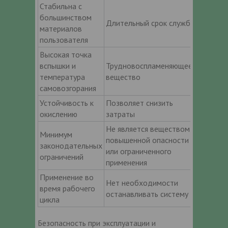
Стабильна с
большинством
Длительный срок службы
материалов
пользователя
Высокая точка
вспышки и
Трудновоспламеняющееся
температура
вещество
самовозгорания
Устойчивость к
Позволяет снизить
окислению
затраты
Не является веществом
Минимум
повышенной опасности
законодательных
или ограниченного
ограничений
применения
Применение во
Нет необходимости
время рабочего
останавливать систему
цикла
Безопасность при эксплуатации и