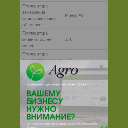
Температура
замерзания
Минус 45
(кристаллизации),
оС, менее
Температура
кипения, оС, не
350
менее
Температура
самовоспламенения,
410
оС. Не менее
Содержание влаги
Отсутствует
Вязкость при 40оС,
18,80
сСт (типичная)
Вязкость при
100оС, сСт
2,98
(типичная)
Теплоноситель ТЕРМОЛАН N350