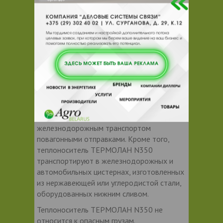
поставляется в металлических бочках
вместимостью 175-185 кг нетто.
Допускается упаковка в другую
транспортную тару, обеспечивающую
сохранность продукта.
Продукт, упакованный в бочки,
транспортируют железнодорожным и
автомобильным транспортом в крытых
транспортных средствах в соответствии с
правилами перевозок грузов, действующих
на данном виде транспорта,
железнодорожным транспортом
повагонными отправками. Кроме того,
теплоноситель ТЕРМОЛАН N350
транспортируют в железнодорожных и
автомобильных цистернах, изготовленных
из нержавеющей или углеродистой стали,
оборудованных нижним сливом.
Теплоноситель ТЕРМОЛАН N350 не
относится к опасным грузам.