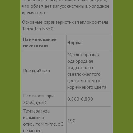
что облегчает запуск системы в холодное
время года.
Основные характеристики теплоносителя
Termolan N350
Наименование
Норма
показателя
Маслообразная
однородная
жидкость от
Внешний вид
светло-желтого
цвета до желто-
коричневого цвета
Плотность при
0,860-0,890
20оС, г/см3
Температура
вспышки в
190
открытом тигле, оС,
не менее