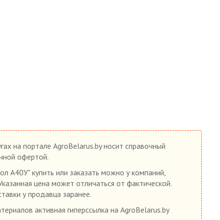
гах на портале AgroBelarus.by носит справочный
ичной офертой.
л А40У" купить или заказать можно у компаний,
 Указанная цена может отличаться от фактической.
ставки у продавца заранее.
ериалов активная гиперссылка на AgroBelarus.by