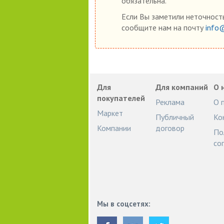
обязательна.
Если Вы заметили неточность
сообщите нам на почту
info
Для
Для компаний
О 
покупателей
Реклама
О 
Маркет
Публичный
Ко
Компании
договор
По
со
Мы в соцсетях: