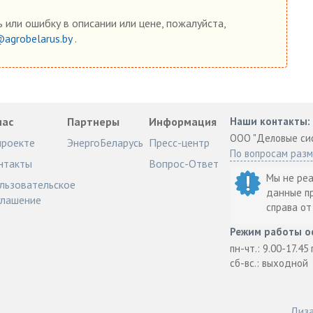
 или ошибку в описании или цене, пожалуйста,
@agrobelarus.by
.
нас
Партнеры
Информация
Наши контакты:
ООО "Деловые си
проекте
ЭнергоБеларусь
Пресс-центр
По вопросам раз
нтакты
Вопрос-Ответ
Мы не ре
льзовательское
данные п
глашение
справа о
Режим работы о
пн-чт.: 9.00-17.45
сб-вс.: выходной
Диза