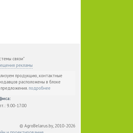
стемы связи"
мещения рекламы
ализуем продукцию, контактные
родавцов расположены в блоке
т предложения.
подробнее
фиса:
пт.: 9.00-17.00
© AgroBelarus.by, 2010-2026
йн и проектирование