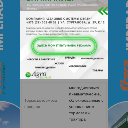
Тип
колесная
Колесная формула
4К4
Шины
передние
420/70R24
задние
580/70R42
Прочие характеристики
многодисковые/
пневматические,
Тормоза/тормоза
сблокированные с
прицепа
управлением
тормозами
трактора