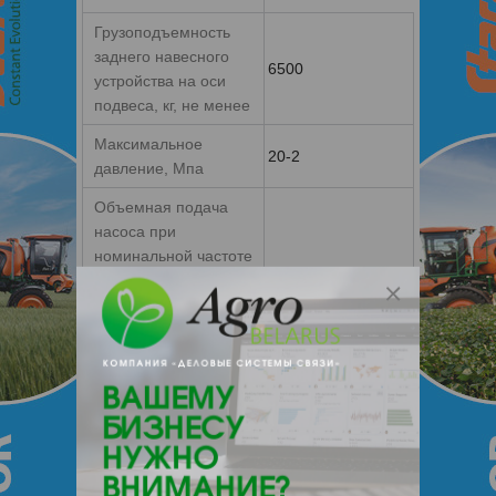
Грузоподъемность
заднего навесного
6500
устройства на оси
подвеса, кг, не менее
Максимальное
20-2
давление, Мпа
Объемная подача
насоса при
номинальной частоте
вращения
55
коленчатого вала
дизеля, л/мин, не
менее
Емкость бака
35,0 ± 0,5
гидросистемы, л
Ходовая система