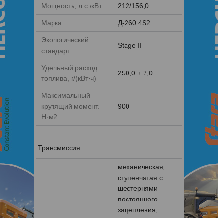
Мощность, л.с./кВт
212/156,0
Марка
Д-260.4S2
Экологический
Stage II
стандарт
Удельный расход
250,0 ± 7,0
топлива, г/(кВт·ч)
Максимальный
крутящий момент,
900
Н·м2
Трансмиссия
механическая,
ступенчатая с
шестернями
постоянного
зацепления,