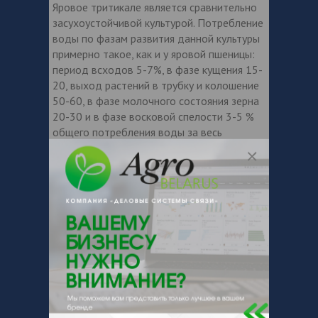
Яровое тритикале является сравнительно
засухоустойчивой культурой. Потребление
воды по фазам развития данной культуры
примерно такое, как и у яровой пшеницы:
период всходов 5-7%, в фазе кущения 15-
20, выход растений в трубку и колошение
50-60, в фазе молочного состояния зерна
20-30 и в фазе восковой спелости 3-5 %
общего потребления воды за весь
вегетационный период. Транспирационный
коэффициент ярового тритикале 455-550.
Наибольшая потребность во влаге
отмечается в фазе выхода растений в
трубку и во время формирования и налива
зерна. Дефицит влаги в этот период ведет
к снижению урожая.
ТРЕБОВАНИЯ К ПЛОДОРОДИЮ ПОЧВЫ
Яровое тритикале необходимо размещать
на легко и среднесуглинистых почвах,
можно возделывать и на супесях,