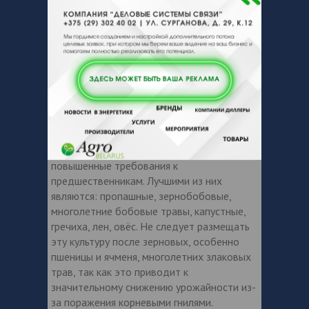
подстилаемых связными породами.
Оптимальными агрохимическими
показателями почв для этой культуры
являются: рН 5,5-7,0, содержание гумуса -
не менее 1,8%, подвижного фосфора и
обменного калия – не менее 200 мг/кг
почвы.
МЕСТО В СЕВООБОРОТЕ
Яровое тритикале предъявляет
повышенные требования к
предшественникам. Лучшими из них
являются: пропашные, зернобобовые,
многолетние бобовые травы, капустные,
гречиха, лен, овёс. Не следует размещать
эту культуру после зерновых, особенно
пшеницы и ячменя, многолетних злаковых
трав, так как это приводит к
значительному снижению урожайности из-
за поражения корневыми гнилями.