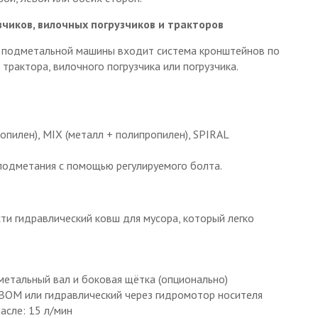
чиков, вилочных погрузчиков и тракторов
 подметальной машины входит система кронштейнов по
рактора, вилочного погрузчика или погрузчика.
пилен), MIX (металл + полипропилен), SPIRAL
подметания с помощью регулируемого болта.
и гидравлический ковш для мусора, который легко
етальный вал и боковая щётка (опционально)
ВОМ или гидравлический через гидромотор носителя
асле: 15 л/мин