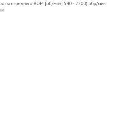
роты переднего ВОМ [об/мин] 540 - 2200) обр/мин
мм