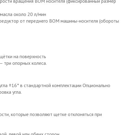
орости вращения ВОМ носителя (фиксированный размер
 масла около 20 л/мин
 редуктор от переднего ВОМ машины-носителя (обороты
 щётки на поверхность
— три опорных колеса.
 угла ±16° в стандартной комплектации Опционально
овка угла.
сти, которые позволяют щетке отклоняться при
ой, левой или обеих сторон.