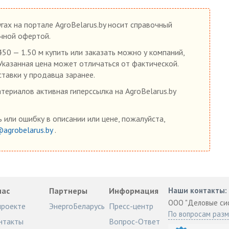
гах на портале AgroBelarus.by носит справочный
ичной офертой.
0 — 1.50 м купить или заказать можно у компаний,
 Указанная цена может отличаться от фактической.
ставки у продавца заранее.
ериалов активная гиперссылка на AgroBelarus.by
 или ошибку в описании или цене, пожалуйста,
@agrobelarus.by
.
нас
Партнеры
Информация
Наши контакты:
ООО "Деловые си
проекте
ЭнергоБеларусь
Пресс-центр
По вопросам раз
нтакты
Вопрос-Ответ