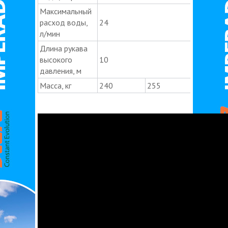
Максимальный
расход воды,
24
л/мин
Длина рукава
высокого
10
давления, м
Масса, кг
240
255