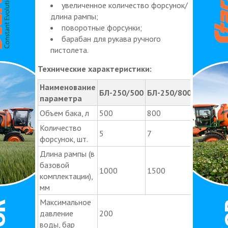
увеличенное количество форсунок/
длина рампы;
поворотные форсунки;
барабан для рукава ручного
пистолета.
Технические характеристики:
Наименование
БЛ-250/500
БЛ-250/800
параметра
Объем бака, л
500
800
Количество
5
7
форсунок, шт.
Длина рампы (в
базовой
1000
1500
комплектации),
мм
Максимальное
давление
200
воды, бар