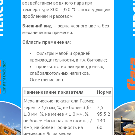
воздействием водяного пара при
температуре 800—950 °C с последующим
дроблением и рассевом.
Внешний вид
— зерна черного цвета без
механических примесей.
Область применения:
фильтры малой и средней
производительности, в т.ч. бытовые;
производство ликероводочных,
слабоалкогольных напитков.
Осветление вин.
Наименование показателя
Норма
Механические показатели Размер
зерен: > 3,6 мм, %, не более 3,6-
2,5
1,0 мм, %, не менее < 1,0 мм, %,
95,5 2
не более Насыпная плотность, г/
240
дм3, не более Прочность на
60
истирание, %, не менее