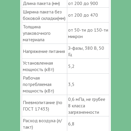
Длина пакета (мм)
от 200 до 900
Ширина пакета без
от 200 до 470
боковой складки(мм)
Толщина
от 50-ти до 150-ти
упаковочного
микрон
материала
З-фазы, 380 В, 50
Напряжение питания
Гц
Установленная
5,2
мощность (кВт)
Рабочая
потребляемая
3,5
мощность (кВт)
0,6 мПа, не грубее
Пневмопитание (по
8 класса
ГОСТ 17433)
загрязненности
Расход воздуха (л/
6,8
такт)