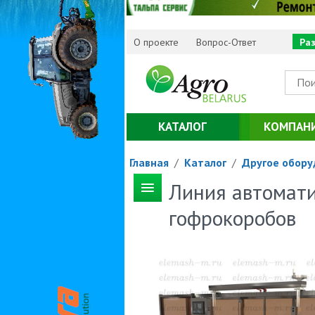
О проекте
Вопрос-Ответ
Ра
КАТАЛОГ
КОМПАН
Главная
/
Каталог
/
Другое обору
Линия автомат
гофрокоробов