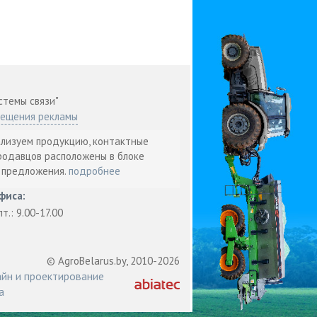
стемы связи"
мещения рекламы
ализуем продукцию, контактные
родавцов расположены в блоке
т предложения.
подробнее
фиса:
пт.: 9.00-17.00
© AgroBelarus.by, 2010-2026
йн и проектирование
а