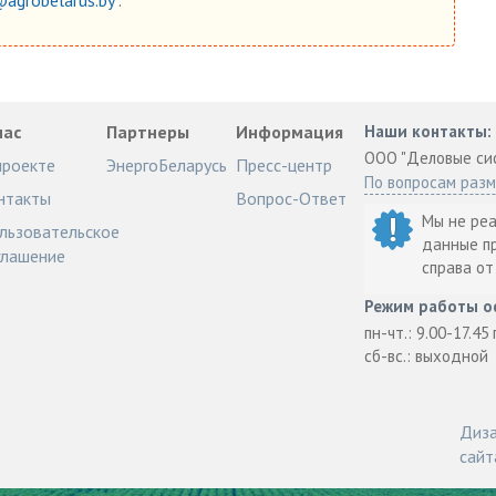
нас
Партнеры
Информация
Наши контакты:
ООО "Деловые си
проекте
ЭнергоБеларусь
Пресс-центр
По вопросам раз
нтакты
Вопрос-Ответ
Мы не ре
льзовательское
данные п
глашение
справа о
Режим работы о
пн-чт.: 9.00-17.45
сб-вс.: выходной
Диза
сайт