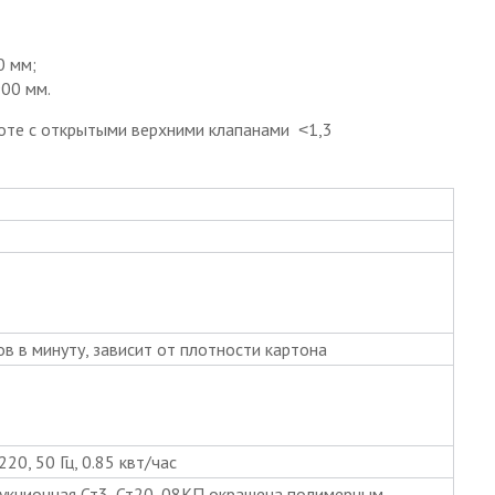
0 мм;
900 мм.
оте с открытыми верхними клапанами ˂1,3
в в минуту, зависит от плотности картона
20, 50 Гц, 0.85 квт/час
рукционная Ст3, Ст20, 08КП окрашена полимерным