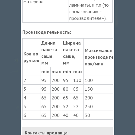
материал
ламинаты, и т.п (по
согласованию с
производителем).
Производительность:
Длина
Ширина
пакета
пакета
Максимальная
Кол-во
саше,
саше,
производительность
ручьев
мм
мм
пак/мин
min
max
min
max
2
95
200
95
130
100
3
95
200
80
85
150
4
65
200
65
65
200
5
65
200
52
52
250
6
65
200
40
40
30
Контакты продавца