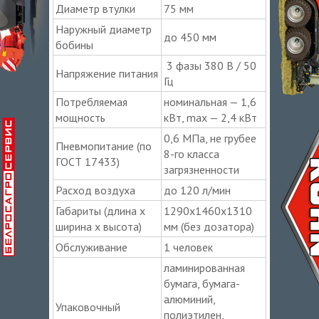
Диаметр втулки
75 мм
Наружный диаметр
до 450 мм
бобины
3 фазы 380 В / 50
Напряжение питания
Гц
Потребляемая
номинальная — 1,6
мощность
кВт, max — 2,4 кВт
0,6 МПа, не грубее
Пневмопитание (по
8-го класса
ГОСТ 17433)
загрязненности
Расход воздуха
до 120 л/мин
Габариты (длина х
1290х1460х1310
ширина х высота)
мм (без дозатора)
Обслуживание
1 человек
ламинированная
бумага, бумага-
алюминий,
Упаковочный
полиэтилен,