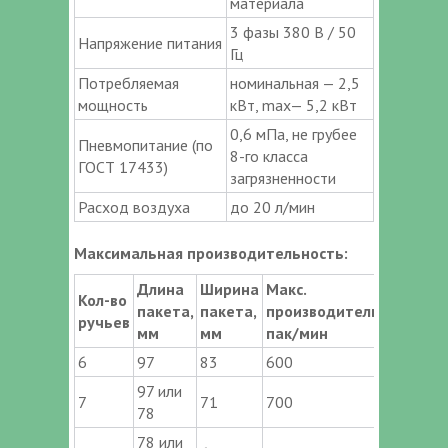
материала
3 фазы 380 В / 50
Напряжение питания
Гц
Потребляемая
номинальная — 2,5
мощность
кВт, max— 5,2 кВт
0,6 мПа, не грубее
Пневмопитание (по
8-го класса
ГОСТ 17433)
загрязненности
Расход воздуха
до 20 л/мин
Максимальная производительность:
Длина
Ширина
Макс.
Кол-во
пакета,
пакета,
производительность
ручьев
мм
мм
пак/мин
6
97
83
600
97 или
7
71
700
78
78 или