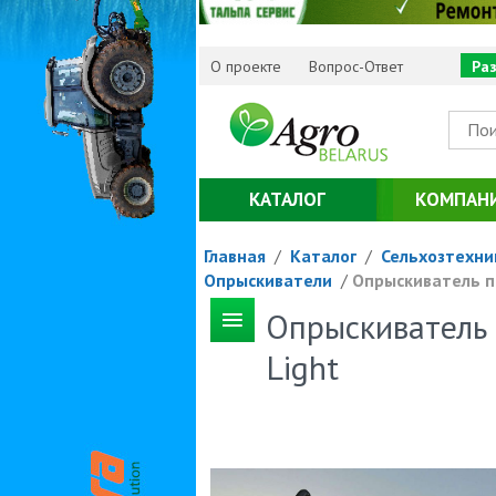
О проекте
Вопрос-Ответ
Ра
КАТАЛОГ
КОМПАН
Главная
/
Каталог
/
Сельхозтехни
Опрыскиватели
/
Опрыскиватель пр
Опрыскиватель 
Light