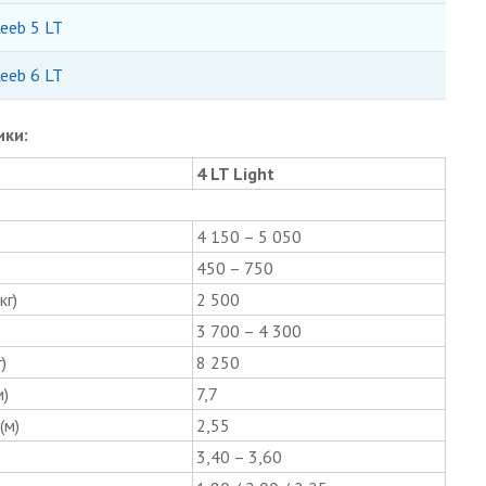
eeb 5 LT
eeb 6 LT
ики:
4 LT Light
4 150 – 5 050
450 – 750
кг)
2 500
3 700 – 4 300
)
8 250
)
7,7
(м)
2,55
3,40 – 3,60