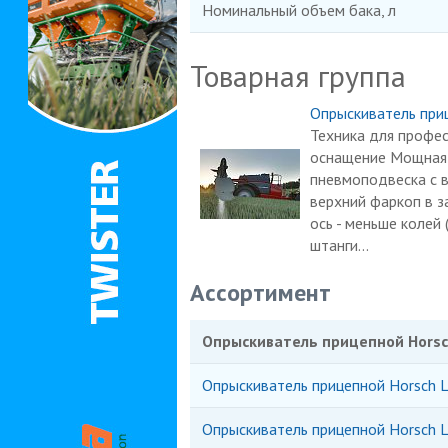
Номинальный объем бака, л
Товарная группа
Опрыскиватель приц
Техника для профе
оснащение Мощная 
пневмоподвеска с в
верхний фаркоп в з
ось - меньше колей
штанги...
Ассортимент
Опрыскиватель прицепной Horsch
Опрыскиватель прицепной Horsch Le
Опрыскиватель прицепной Horsch L