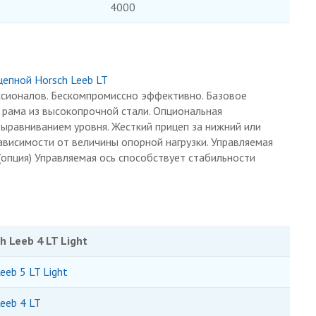
4000
епной Horsch Leeb LT
ссионалов. Бескомпромиссно эффективно. Базовое
рама из высокопрочной стали. Опциональная
ыравниванием уровня. Жесткий прицеп за нижний или
ависимости от величины опорной нагрузки. Управляемая
 (опция) Управляемая ось способствует стабильности
 Leeb 4 LT Light
eb 5 LT Light
eeb 4 LT